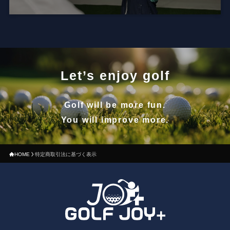
Let’s enjoy golf
Golf will be more fun.
You will improve more.
HOME
特定商取引法に基づく表示